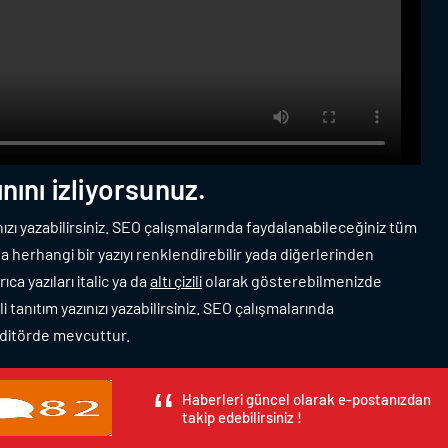
nını izliyorsunuz.
zınızı yazabilirsiniz. SEO çalışmalarında faydalanabileceğiniz tüm
 herhangi bir yazıyı renklendirebilir yada diğerlerinden
ıca yazıları italic ya da
altı çizili
olarak gösterebilmenizde
i tanıtım yazınızı yazabilirsiniz. SEO çalışmalarında
editörde mevcuttur.
Haberleri güncel olarak e-postanızdan
takip edebilirsiniz !