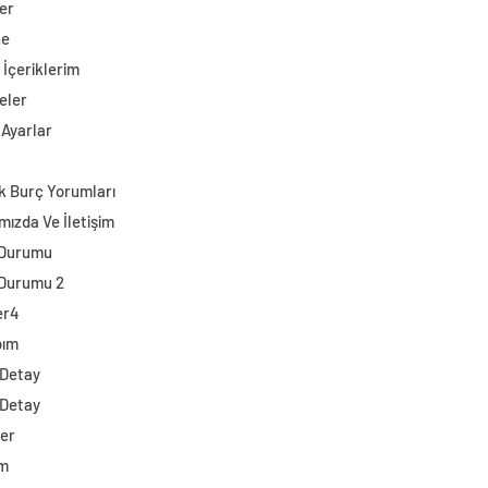
er
ne
 İçeriklerim
eler
 Ayarlar
k Burç Yorumları
mızda Ve İletişim
 Durumu
Durumu 2
er4
bım
 Detay
 Detay
ler
im