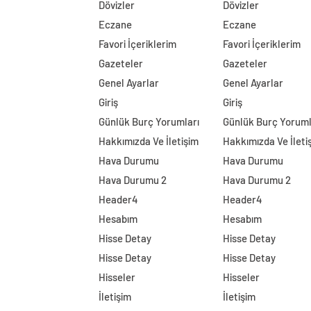
Dövizler
Dövizler
Eczane
Eczane
Favori İçeriklerim
Favori İçeriklerim
Gazeteler
Gazeteler
Genel Ayarlar
Genel Ayarlar
Giriş
Giriş
Günlük Burç Yorumları
Günlük Burç Yoruml
Hakkımızda Ve İletişim
Hakkımızda Ve İleti
Hava Durumu
Hava Durumu
Hava Durumu 2
Hava Durumu 2
Header4
Header4
Hesabım
Hesabım
Hisse Detay
Hisse Detay
Hisse Detay
Hisse Detay
Hisseler
Hisseler
İletişim
İletişim