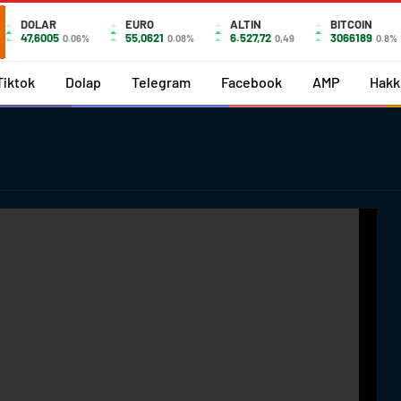
DOLAR
EURO
ALTIN
BITCOIN
47,6005
55,0621
6.527,72
3066189
0.06%
0.08%
0,49
0.8%
Tiktok
Dolap
Telegram
Facebook
AMP
Hakk