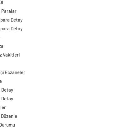
Ol
o Paralar
opara Detay
opara Detay
e
za
 Vakitleri
çi Eczaneler
e
e Detay
e Detay
ler
i Düzenle
 Durumu