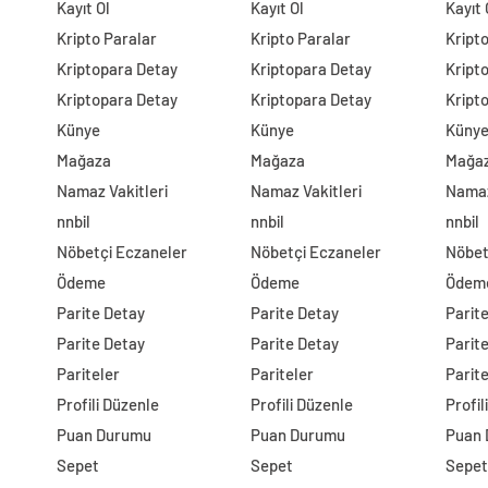
Kayıt Ol
Kayıt Ol
Kayıt 
Kripto Paralar
Kripto Paralar
Kript
Kriptopara Detay
Kriptopara Detay
Kript
Kriptopara Detay
Kriptopara Detay
Kript
Künye
Künye
Küny
Mağaza
Mağaza
Mağa
Namaz Vakitleri
Namaz Vakitleri
Namaz
nnbil
nnbil
nnbil
Nöbetçi Eczaneler
Nöbetçi Eczaneler
Nöbet
Ödeme
Ödeme
Ödem
Parite Detay
Parite Detay
Parit
Parite Detay
Parite Detay
Parit
Pariteler
Pariteler
Parite
Profili Düzenle
Profili Düzenle
Profil
Puan Durumu
Puan Durumu
Puan
Sepet
Sepet
Sepet