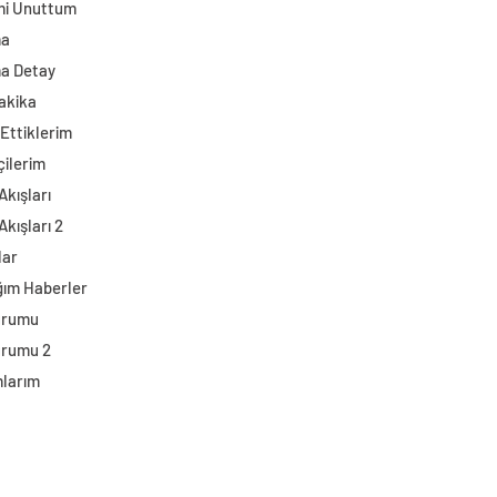
mi Unuttum
ma
a Detay
akika
Ettiklerim
çilerim
Akışları
Akışları 2
lar
ğım Haberler
urumu
urumu 2
larım