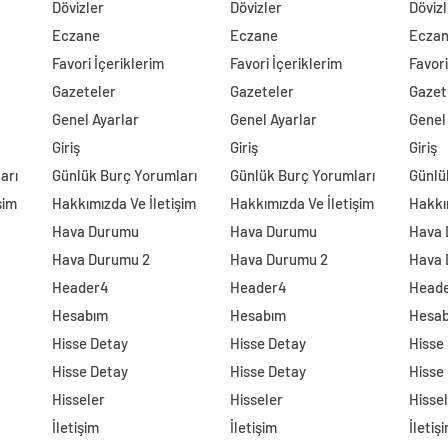
Dövizler
Dövizler
Dövizl
Eczane
Eczane
Ecza
Favori İçeriklerim
Favori İçeriklerim
Favori
Gazeteler
Gazeteler
Gazet
Genel Ayarlar
Genel Ayarlar
Genel
Giriş
Giriş
Giriş
arı
Günlük Burç Yorumları
Günlük Burç Yorumları
Günlü
şim
Hakkımızda Ve İletişim
Hakkımızda Ve İletişim
Hakkı
Hava Durumu
Hava Durumu
Hava
Hava Durumu 2
Hava Durumu 2
Hava 
Header4
Header4
Head
Hesabım
Hesabım
Hesa
Hisse Detay
Hisse Detay
Hisse
Hisse Detay
Hisse Detay
Hisse
Hisseler
Hisseler
Hisse
İletişim
İletişim
İletiş